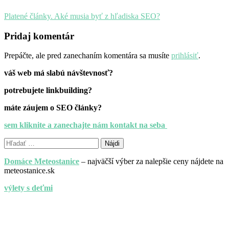
Platené články. Aké musia byť z hľadiska SEO?
Pridaj komentár
Prepáčte, ale pred zanechaním komentára sa musíte
prihlásiť
.
váš web má slabú návštevnosť?
potrebujete linkbuilding?
máte záujem o SEO články?
sem kliknite a zanechajte nám kontakt na seba
Hľadať:
Domáce Meteostanice
– najväčší výber za nalepšie ceny nájdete na
meteostanice.sk
výlety s deťmi