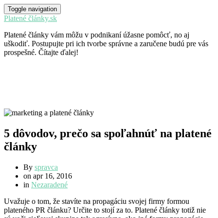
Toggle navigation
Platené články.sk
Platené články vám môžu v podnikaní úžasne pomôcť, no aj
uškodiť. Postupujte pri ich tvorbe správne a zaručene budú pre vás
prospešné. Čítajte ďalej!
5 dôvodov, prečo sa spoľahnúť na platené
články
By
spravca
on
apr 16, 2016
in
Nezaradené
Uvažuje o tom, že stavíte na propagáciu svojej firmy formou
plateného PR článku? Určite to stojí za to. Platené články totiž nie