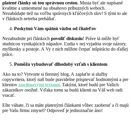
platené články sú tou správnou cestou
. Musia byť ale napísané
kvalitne a umiestnené na obsahovo príbuzných weboch.
Nezabúdajte tiež na voľbu správnych kľúčových slov! S tými to ale
v článkoch netreba preháňať.
Poskytnú Vám spätnú väzbu od čitateľov
Nezabudnite pri článkoch
povoliť diskusiu
! Práve tá môže byť
studnicou vynikajúcich nápadov. Ľudia v nej vyjadria svoje názory,
myšlienky a postoje. A Vy z nich môžete čerpať inšpiráciu do ďalšej
práce.
Pomôžu vybudovať dlhodobý vzťah s klientom
Ako na to? Vytvorte si firemný blog. A zaplaťte si služby
copywritera, ktorý naň bude pravidelne prispievať hodnotnými a pre
klientov
zaujímavými textami
. Takými, ktoré budú pre Vašich
zákazníkov osožné. Vďaka tomu sa budú klienti na Váš web radi
vracať.
Ešte váhate, či sa máte platenými článkami vôbec zaoberať a či majú
pre Vašu firmu zmysel? Odpoveď je jednoznačne áno!