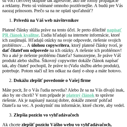
sú voči cieľovej skupine tak agresívne, ako iné formy propagácie
a reklamy. Preto sú vnímané omnoho pozitívnejšie. A budú pre Vás
naozaj prínosom. Prečo sa na ne oplatí spoľahnúť?
Privedú na Váš web návštevníkov
Platené články slúžia práve na tento účel. Je preto dôležité
napísať
PR článok kvalitne
. Ľudia hľadajú na internete informácie, ktoré
ich zaujímajú. Hľadajú otázky na svoje odpovede, riešenie svojich
problémov… A
úlohou copywritera
, ktorý platené články tvorí, je
dať čitateľom odpovede
na ich otázky. A riešenie ich problémov!
No a aké je riešenie problému čitateľa? Samozrejme, že práve Váš
produkt alebo služba. Šikovný copywriter dokáže článok napísať
tak, aby čitateľ pochopil, že práve to (Vašu službu alebo produkt),
potrebuje. Potom stačí už len odkaz na daný e-shop a máte hotovo.
Dokážu zlepšiť povedomie o Vašej firme
Máte pocit, že o Vás ľudia nevedia? Alebo že sa na Vás dívajú inak,
ako by ste chceli? V tom prípade je
platený článok
to správne
riešenie. Ak je napísaný naozaj dobre, dokáže zmeniť pohľad
čitateľa na vec. A poskytnúť mu informácie, ktoré chcete, aby vedel.
Zlepšia pozíciu vo vyhľadávačoch
Ak chcete
zlepšiť pozíciu Vášho webu vo vyhľadávačoch,